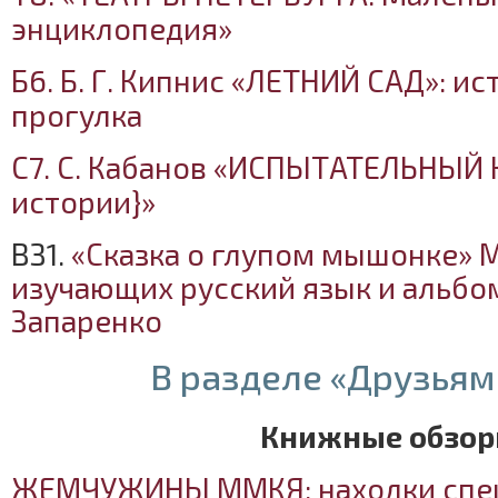
энциклопедия»
Б6. Б. Г. Кипнис «ЛЕТНИЙ САД»: и
прогулка
С7. С. Кабанов «ИСПЫТАТЕЛЬНЫЙ 
истории}»
ВЗ1.
«Сказка о глупом мышонке» 
изучающих русский язык и альбо
Запаренко
В разделе «Друзьям
Книжные обзо
ЖЕМЧУЖИНЫ ММКЯ: находки спе