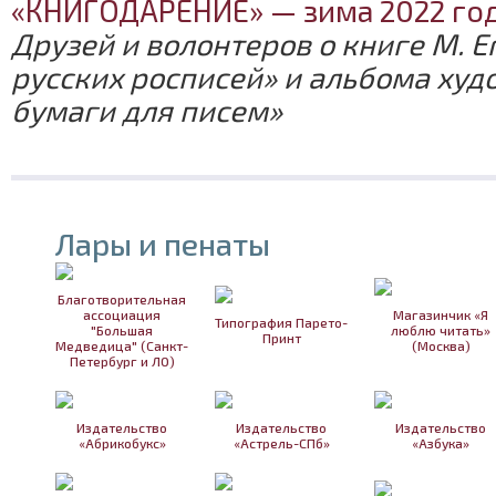
«КНИГОДАРЕНИЕ» — зима 2022 го
Друзей и волонтеров о книге М. 
русских росписей» и альбома ху
бумаги для писем»
Лары и пенаты
Благотворительная
ассоциация
Магазинчик «Я
Типография Парето-
"Большая
люблю читать»
Принт
Медведица" (Санкт-
(Москва)
Петербург и ЛО)
Издательство
Издательство
Издательство
«Абрикобукс»
«Астрель-СПб»
«Азбука»