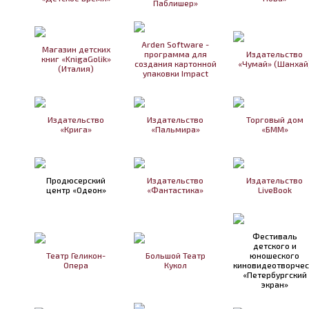
Паблишер»
Arden Software -
Магазин детских
программа для
Издательство
книг «KnigaGolik»
создания картонной
«Чумай» (Шанхай
(Италия)
упаковки Impact
Издательство
Издательство
Торговый дом
«Крига»
«Пальмира»
«БММ»
Продюсерский
Издательство
Издательство
центр «Одеон»
«Фантастика»
LiveBook
Фестиваль
детского и
Театр Геликон-
Большой Театр
юношеского
Опера
Кукол
киновидеотворчес
«Петербургский
экран»