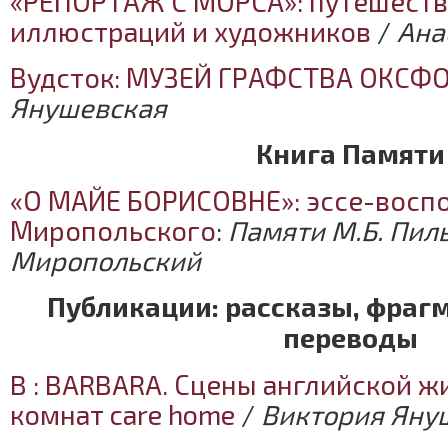
«РЕПОРТАЖ С МОРСА»: путешеств
иллюстраций и художников
/
Ана
Вудсток: МУЗЕЙ ГРАФСТВА ОКСФ
Янушевская
Книга Памяти
«О МАЙЕ БОРИСОВНЕ»: эссе-восп
Миропольского
:
Памяти М.Б. Пил
Миропольский
Публикации: рассказы, фраг
переводы
B : BARBARA. Сцены английской ж
комнат care home
/
Виктория Яну