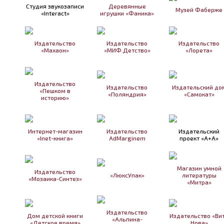
Студия звукозаписи
Деревянные
Музей Фаберже
«Interact»
игрушки «Фаника»
Издательство
Издательство
Издательство
«Махаон»
«МИФ.Детство»
«Лорета»
Издательство
Издательство
Издательский до
«Пешком в
«Поляндрия»
«Самокат»
историю»
Интернет-магазин
Издательство
Издательский
«Inet-книга»
AdMarginem
проект «А+А»
Магазин умной
Издательство
«ЛюксУпак»
литературы
«Мозаика-Синтез»
«Митра»
Издательство
Дом детской книги
Издательство «Ви
«Альпина-
«Детское время»
Нова»