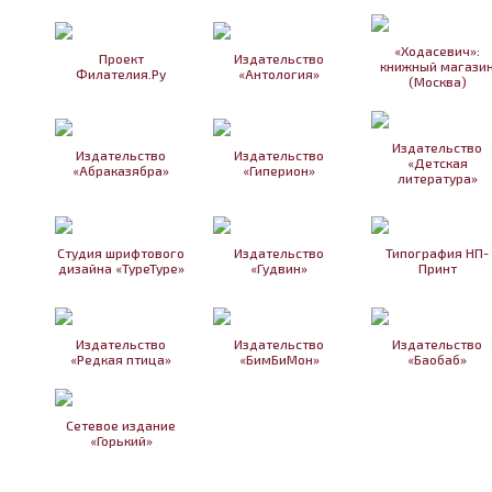
«Ходасевич»:
Проект
Издательство
книжный магази
Филателия.Ру
«Антология»
(Москва)
Издательство
Издательство
Издательство
«Детская
«Абраказябра»
«Гиперион»
литература»
Студия шрифтового
Издательство
Типография НП-
дизайна «TypeType»
«Гудвин»
Принт
Издательство
Издательство
Издательство
«Редкая птица»
«БимБиМон»
«Баобаб»
Сетевое издание
«Горький»