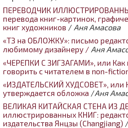
ПЕРЕВОДЧИК ИЛЛЮСТРИРОВАННЫХ
перевода книг-картинок, графич
книг художников
/
Аня Амасова
«ТЗ на ОБЛОЖКУ»: письмо редакт
любимому дизайнеру /
Аня Амас
«ЧЕРЕПКИ С ЗИГЗАГАМИ», или Как 
говорить с читателем в non-fictio
«ИЗДАТЕЛЬСКИЙ ХУДСОВЕТ», или К
утверждается обложка
/
Аня Ама
ВЕЛИКАЯ КИТАЙСКАЯ СТЕНА ИЗ Д
иллюстрированных КНИГ: редакт
издательства Янцзы (Changjiang)