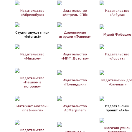
Издательство
Издательство
Издательство
«Абрикобукс»
«Астрель-СПб»
«Азбука»
Студия звукозаписи
Деревянные
Музей Фаберже
«Interact»
игрушки «Фаника»
Издательство
Издательство
Издательство
«Махаон»
«МИФ.Детство»
«Лорета»
Издательство
Издательство
Издательский до
«Пешком в
«Поляндрия»
«Самокат»
историю»
Интернет-магазин
Издательство
Издательский
«Inet-книга»
AdMarginem
проект «А+А»
Магазин умной
Издательство
«ЛюксУпак»
литературы