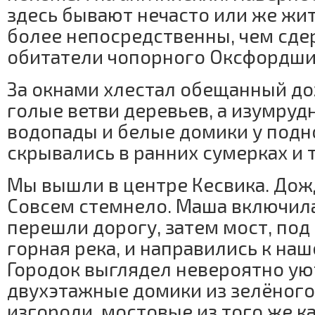
здесь бывают нечасто или же жит
более непосредственны, чем сд
обитатели чопорного Оксфордши
За окнами хлестал обещанный до
голые ветви деревьев, а изумруд
водопады и белые домики у подн
скрывались в ранних сумерках и 
Мы вышли в центре Кесвика. Дожд
Совсем стемнело. Маша включил
перешли дорогу, затем мост, по
горная река, и направились к на
Городок выглядел невероятно у
двухэтажные домики из зелёного
изгороди, мостовые из того же ка