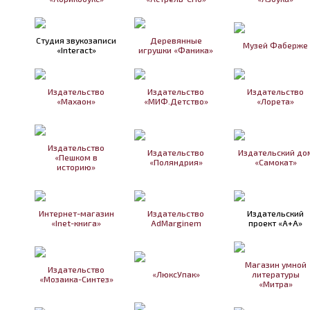
Студия звукозаписи
Деревянные
Музей Фаберже
«Interact»
игрушки «Фаника»
Издательство
Издательство
Издательство
«Махаон»
«МИФ.Детство»
«Лорета»
Издательство
Издательство
Издательский до
«Пешком в
«Поляндрия»
«Самокат»
историю»
Интернет-магазин
Издательство
Издательский
«Inet-книга»
AdMarginem
проект «А+А»
Магазин умной
Издательство
«ЛюксУпак»
литературы
«Мозаика-Синтез»
«Митра»