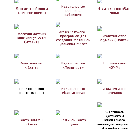
Издательство
Дом детской книги
Издательство «Ви
«Альпина-
«Детское время»
Нова»
Паблишер»
Arden Software -
Магазин детских
программа для
Издательство
книг «KnigaGolik»
создания картонной
«Чумай» (Шанхай
(Италия)
упаковки Impact
Издательство
Издательство
Торговый дом
«Крига»
«Пальмира»
«БММ»
Продюсерский
Издательство
Издательство
центр «Одеон»
«Фантастика»
LiveBook
Фестиваль
детского и
Театр Геликон-
Большой Театр
юношеского
Опера
Кукол
киновидеотворчес
«Петербургский