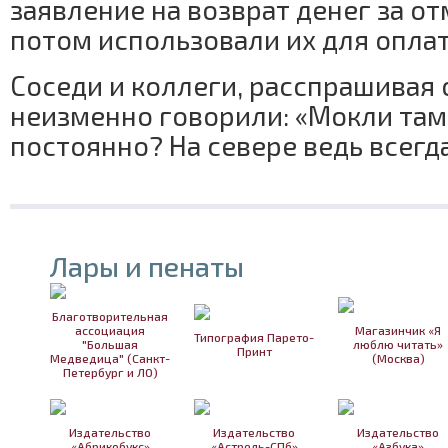
заявление на возврат денег за о
потом использовали их для опла
Соседи и коллеги, расспрашивая 
неизменно говорили: «Мокли там,
постоянно? На севере ведь всег
Лары и пенаты
Благотворительная
ассоциация
Магазинчик «Я
Типография Парето-
"Большая
люблю читать»
Принт
Медведица" (Санкт-
(Москва)
Петербург и ЛО)
Издательство
Издательство
Издательство
«Абрикобукс»
«Астрель-СПб»
«Азбука»