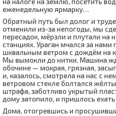
на налоге на землю, посетить во
еженедельную ярмарку…
Обратный путь был долог и труде
отменили из-за непогоды, мы сд
пересадок, мёрзли и плутали на 
станциях. Ураган мчался за нами 
шквальным ветром с дождём на к
Мы вымокли до нитки. Машина жд
обочине — мокрая, грязная, засы
и, казалось, смотрела на нас с н
ветровом стекле болтался жёлты
штрафа, заботливо укрытый плас
дому затопило, и пришлось ехать 
Дома, отогревшись и просушивши