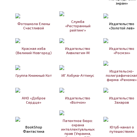
экран»
Служба
Фотошкола Елены
Издательство
«Ресторанный
Счастливой
«Золотой лев»
рейтинг»
Красная изба
Издательство
Издательство
(Великий Новгород)
Аквилегия-М
«Росмэн»
Издательско-
Группа Книжный Кот
ИГ Азбука-Аттикус
полиграфическа
фирма «Реноме»
АНО «Доброе
Издательство
Издательство
Сердце»
«Волчок»
Захаров
Патентное бюро:
охрана
BookShop
Ютуб-канал о
интеллектуальных
Фантастика
путешествиях
прав (Украина,