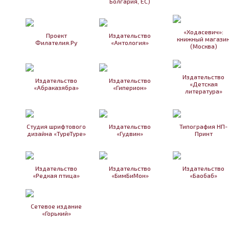
Болгария, ЕС)
«Ходасевич»:
Проект
Издательство
книжный магази
Филателия.Ру
«Антология»
(Москва)
Издательство
Издательство
Издательство
«Детская
«Абраказябра»
«Гиперион»
литература»
Студия шрифтового
Издательство
Типография НП-
дизайна «TypeType»
«Гудвин»
Принт
Издательство
Издательство
Издательство
«Редкая птица»
«БимБиМон»
«Баобаб»
Сетевое издание
«Горький»