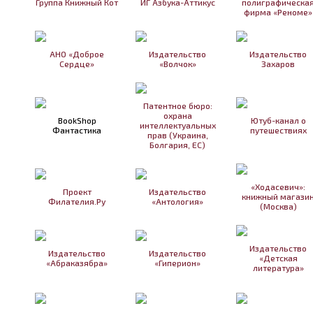
Группа Книжный Кот
ИГ Азбука-Аттикус
полиграфическа
фирма «Реноме»
АНО «Доброе
Издательство
Издательство
Сердце»
«Волчок»
Захаров
Патентное бюро:
охрана
BookShop
Ютуб-канал о
интеллектуальных
Фантастика
путешествиях
прав (Украина,
Болгария, ЕС)
«Ходасевич»:
Проект
Издательство
книжный магази
Филателия.Ру
«Антология»
(Москва)
Издательство
Издательство
Издательство
«Детская
«Абраказябра»
«Гиперион»
литература»