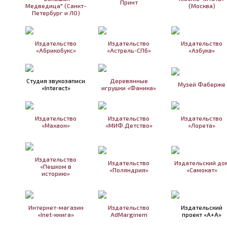
Принт
Медведица" (Санкт-
(Москва)
Петербург и ЛО)
Издательство
Издательство
Издательство
«Абрикобукс»
«Астрель-СПб»
«Азбука»
Студия звукозаписи
Деревянные
Музей Фаберже
«Interact»
игрушки «Фаника»
Издательство
Издательство
Издательство
«Махаон»
«МИФ.Детство»
«Лорета»
Издательство
Издательство
Издательский до
«Пешком в
«Поляндрия»
«Самокат»
историю»
Интернет-магазин
Издательство
Издательский
«Inet-книга»
AdMarginem
проект «А+А»