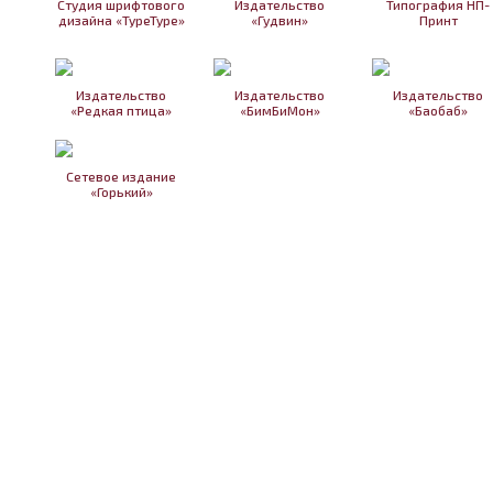
Студия шрифтового
Издательство
Типография НП-
дизайна «TypeType»
«Гудвин»
Принт
Издательство
Издательство
Издательство
«Редкая птица»
«БимБиМон»
«Баобаб»
Сетевое издание
«Горький»