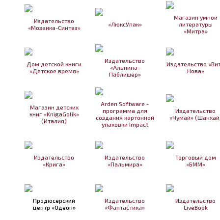
Магазин умной
Издательство
«ЛюксУпак»
литературы
«Мозаика-Синтез»
«Митра»
Издательство
Дом детской книги
Издательство «Ви
«Альпина-
«Детское время»
Нова»
Паблишер»
Arden Software -
Магазин детских
программа для
Издательство
книг «KnigaGolik»
создания картонной
«Чумай» (Шанхай
(Италия)
упаковки Impact
Издательство
Издательство
Торговый дом
«Крига»
«Пальмира»
«БММ»
Продюсерский
Издательство
Издательство
центр «Одеон»
«Фантастика»
LiveBook