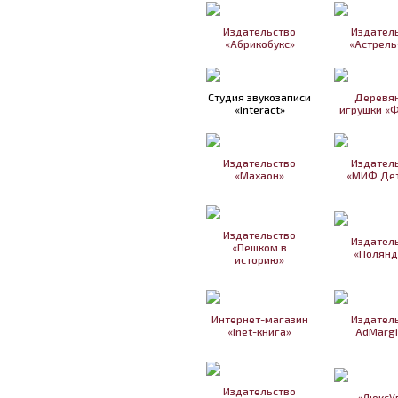
Издательство
Издател
«Абрикобукс»
«Астрель
Студия звукозаписи
Деревя
«Interact»
игрушки «
Издательство
Издател
«Махаон»
«МИФ.Дет
Издательство
Издател
«Пешком в
«Полянд
историю»
Интернет-магазин
Издател
«Inet-книга»
AdMarg
Издательство
«ЛюксУ