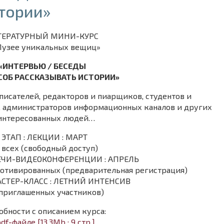
тории»
ТЕРАТУРНЫЙ МИНИ-КУРС
Музее уникальных вещиц»
«ИНТЕРВЬЮ / БЕСЕДЫ
СОБ РАССКАЗЫВАТЬ ИСТОРИИ»
исателей, редакторов и пиарщиков, студентов и
, администраторов информационных каналов и других
интересованных людей…
I ЭТАП : ЛЕКЦИИ : МАРТ
 всех (свободный доступ)
ТРЕЧИ-ВИДЕОКОНФЕРЕНЦИИ : АПРЕЛЬ
мотивированных (предварительная регистрация)
 МАСТЕР-КЛАСС : ЛЕТНИЙ ИНТЕНСИВ
 приглашенных участников)
бности с описанием курса:
pdf-файле [13,3Mb : 9 стр.]