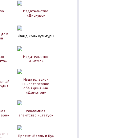
во
Издательство
«Дискурс»
 дом
Фонд «АХ» культуры
ва
во
Издательство
ита»
«Нигма»
Издательско-
льный
книготорговое
рдие
объединение
«Деметра»
кая
Рекламное
перо»
агентство «Статус»
азин
Проект «Белль и Бу»
о»