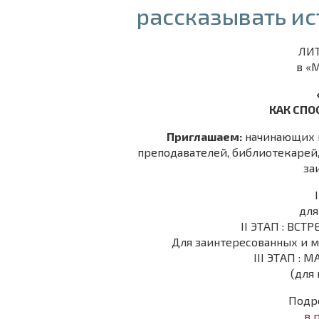
рассказывать ис
ЛИ
в «
КАК СПО
Приглашаем:
начинающих п
преподавателей, библиотекарей
за
для
II ЭТАП : ВС
Для заинтересованных и 
III ЭТАП :
(для
Подро
в 