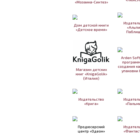
«Мозаика-Синтез»
Издател
Дом детской книги
«Альпи
«Детское время»
Паблиш
Arden Sof
программ
создания к
Магазин детских
упаковки 
книг «KnigaGolik»
(Италия)
Издательство
Издател
«Крига»
«Пальм
Продюсерский
Издател
центр «Одеон»
«Фантас