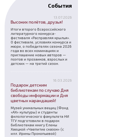
События
13.07.2026
Высоких полётов, друзья!
Итоги второго Всероссийского
литературного конкурса-
фестиваля «Расправляя крылья».
О фестивале, условиях конкурса и
жюри, о победителях сезона 2026
года во всех номинациях и
приглашение новых авторов —
поэтов и прозаиков, взрослых и
детских — на третий сезон.
16.03.2026
Подарок детским
библиотекам по случаю Дня
свободы информации и Дня
цветных карандашей!
Музей уникальных вещиц (Фонд
«АХ» культуры) и студенты
филологического факультета НИ
ТГУ подготовили в подарок
библиотекам книгу Елены
Хаецкой «Чаепитие сказок» (с
илл. Ирины Прокопьевой)