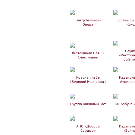
Театр Геликон-
Большой 
Опера
Куко
Служ
Фотошкола Елены
«Рестор
Счастливой
рейти
Красная изба
Издател
(Великий Новгород)
Аквилег
Группа Книжный Кот
ИГ Азбука-
АНО «Доброе
Издател
Сердце»
«Волч