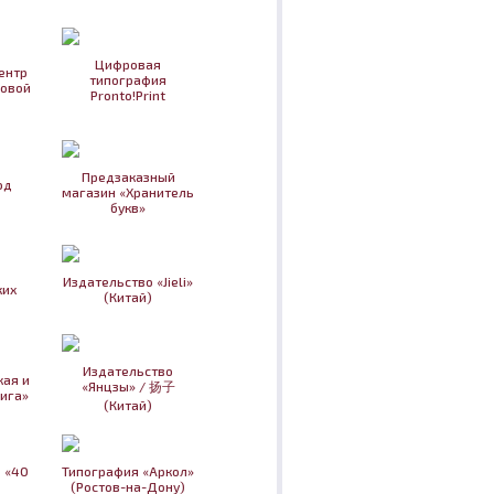
Цифровая
ентр
типография
овой
Pronto!Print
Предзаказный
од
магазин «Хранитель
букв»
Издательство «Jieli»
ких
(Китай)
Издательство
кая и
«Янцзы» / 扬子
ига»
(Китай)
 «40
Типография «Аркол»
(Ростов-на-Дону)