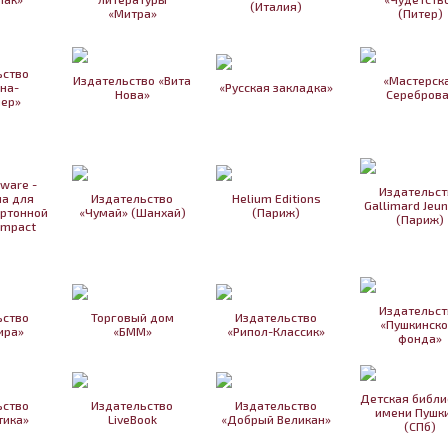
(Италия)
«Митра»
(Питер)
ьство
Издательство «Вита
«Мастерск
на-
«Русская закладка»
Нова»
Сереброва
ер»
tware -
Издательст
а для
Издательство
Helium Editions
Gallimard Jeu
артонной
«Чумай» (Шанхай)
(Париж)
(Париж)
Impact
Издательст
ьство
Торговый дом
Издательство
«Пушкинско
ира»
«БММ»
«Рипол-Классик»
фонда»
Детская библи
ьство
Издательство
Издательство
имени Пушк
тика»
LiveBook
«Добрый Великан»
(СПб)