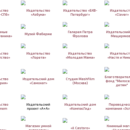
ьство
Издательство
Издательство «БХВ-
Издательст
-СПб»
«Азбука»
Петербург»
«Clever»
нные
Галерея Петра
Издательский
Музей Фаберже
Фаника»
Фролова
Мещеряко
ьство
Издательство
Издательство
Издательст
ство»
«Лорета»
«Молодая Мама»
«Настя и Ник
Благотворите
ьство
Издательский дом
Студия MashFilm
фонд "Милосе
рия»
«Самокат»
(Москва)
детям"
ьство
Издательский
Издательский дом
Переводчес
inem
проект «А+А»
«КомпасГид»
компания «Эс
Магазин умной
Книжный маг
«il Castoro»
пак»
литературы
«Чудетств