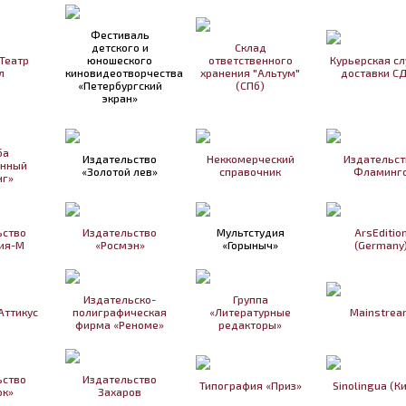
Фестиваль
детского и
Склад
Театр
юношеского
ответственного
Курьерская с
л
киновидеотворчества
хранения "Альтум"
доставки С
«Петербургский
(СПб)
экран»
ба
Издательство
Неккомерческий
Издательст
анный
«Золотой лев»
справочник
Фламинг
нг»
ьство
Издательство
Мультстудия
ArsEditio
ия-М
«Росмэн»
«Горыныч»
(Germany
Издательско-
Группа
Аттикус
полиграфическая
«Литературные
Mainstrea
фирма «Реноме»
редакторы»
ьство
Издательство
Типография «Приз»
Sinolingua (К
ок»
Захаров