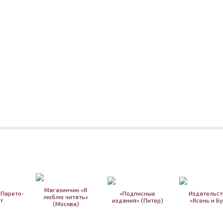
Магазинчик «Я
 Парето-
«Подписные
Издательст
люблю читать»
т
издания» (Питер)
«Ясень и Бу
(Москва)