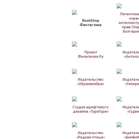
Патентное
охра
BookShop
интеллект
Фантастика
прав (Ук
Болгария
Проект
Издател
Филателия.Ру
«Антоло
Издательство
Издател
«Абраказябра»
«Гипер
Студия шрифтового
Издател
дизайна «TypeType»
«Гудв
Издательство
Издател
«Редкая птица»
«БимБи