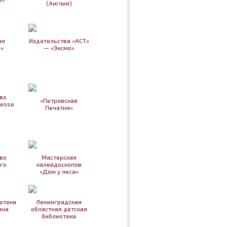
(Англия)
ая
Издательства «АСТ»
»
— «Эксмо»
во
«Петровская
nesse
Печатня»
во
Мастерская
го
калейдоскопов
«Дом у леса»
отека
Ленинградская
ина
областная детская
библиотека