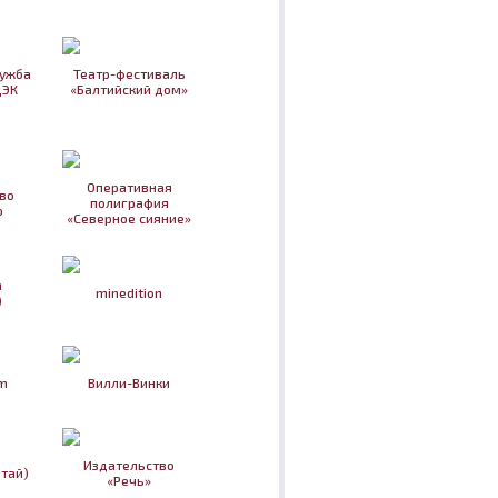
лужба
Театр-фестиваль
ДЭК
«Балтийский дом»
Оперативная
во
полиграфия
о
«Северное сияние»
n
minedition
)
m
Вилли-Винки
Издательство
итай)
«Речь»