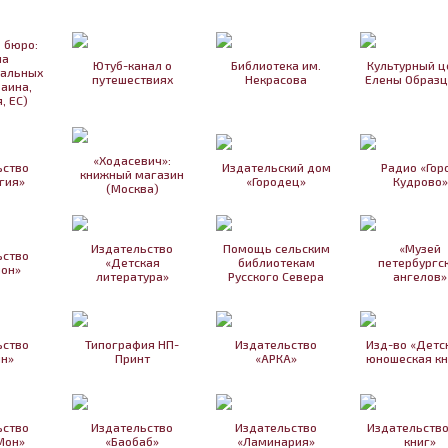
 бюро:
на
Ютуб-канал о
Библиотека им.
Культурный ц
уальных
путешествиях
Некрасова
Елены Образц
раина,
, ЕС)
«Ходасевич»:
ьство
Издательский дом
Радио «Гор
книжный магазин
гия»
«Городец»
Кудрово»
(Москва)
Издательство
Помощь сельским
«Музей
ьство
«Детская
библиотекам
петербургс
ион»
литература»
Русского Севера
ангелов»
ьство
Типография НП-
Издательство
Изд-во «Детс
ин»
Принт
«АРКА»
юношеская кн
ьство
Издательство
Издательство
Издательство
Мон»
«Баобаб»
«Ламинария»
книг»